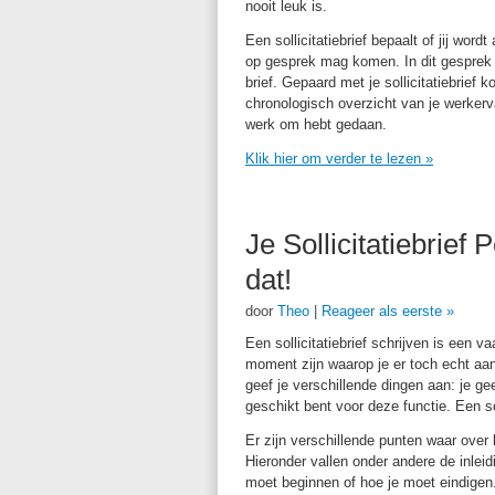
nooit leuk is.
Een sollicitatiebrief bepaalt of jij word
op gesprek mag komen. In dit gesprek k
brief. Gepaard met je sollicitatiebrief
chronologisch overzicht van je werkervar
werk om hebt gedaan.
Klik hier om verder te lezen
»
Je Sollicitatiebrief 
dat!
door
Theo
|
Reageer als eerste »
Een sollicitatiebrief schrijven is een va
moment zijn waarop je er toch echt aan 
geef je verschillende dingen aan: je gee
geschikt bent voor deze functie. Een soll
Er zijn verschillende punten waar ov
Hieronder vallen onder andere de inleid
moet beginnen of hoe je moet eindigen