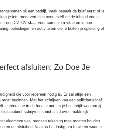
t aangenomen bij een bedrijf. Vaak bepaalt de brief eerst of je
an je iets meer vertellen over jezelf en de inhoud van je
 komt een CV. CV staat voor curriculum vitae en is een
ing, opleidingen en activiteiten die je buiten je opleiding of
Perfect afsluiten; Zo Doe Je
ardigheid die voor iedereen nodig is. Er zal altijd een
moet beginnen. Met het schrijven van een sollicitatiebrief
ft je interesse in de functie aan en je beschrijft waarom jij
icitatiebrief schrijven is niet altijd even makkelijk.
er het algemeen veel mensen rekening mee moeten houden.
ing en de afsluiting. Vaak is het lastig om te weten waar je
.