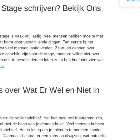
Werk
or Stage schrijven? Bekijk Ons
stage
is vaak vrij lastig. Veel mensen hebben moeite met
 Dit komt
door verschillende dingen. Ten eerste is
het
wat veel mensen lastig vinden. Ze willen genoeg over
e geschikt zijn voor de stage
, maar
ze willen niet over
dus te bescheiden en laten ze in hun brief niet zien wat
n
»
les over Wat Er Wel en Niet in
en: de sollicitatiebrief. Het kan best wel frustrerend zijn,
l of niet de baan van je dromen krijgt. Veel mensen hebben
itatiebrief. Het is lastig om je talenten te noemen zonder
. Daarnaast bestaat er een kans op afwijzing, wat natuurlijk