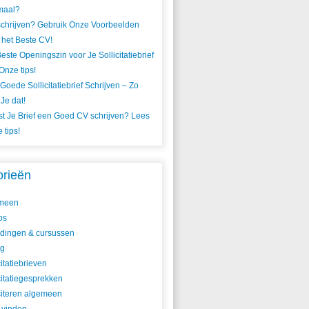
maal?
chrijven? Gebruik Onze Voorbeelden
 het Beste CV!
este Openingszin voor Je Sollicitatiebrief
Onze tips!
Goede Sollicitatiebrief Schrijven – Zo
Je dat!
t Je Brief een Goed CV schrijven? Lees
 tips!
orieën
meen
ps
idingen & cursussen
ig
citatiebrieven
citatiegesprekken
citeren algemeen