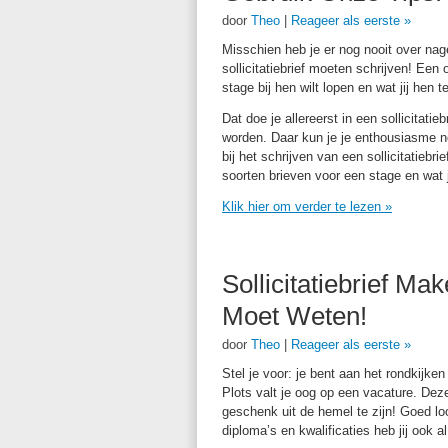
door
Theo
|
Reageer als eerste »
Misschien heb je er nog nooit over nag
sollicitatiebrief moeten schrijven! Een
stage bij hen wilt lopen en wat jij hen t
Dat doe je allereerst in een sollicitati
worden. Daar kun je je enthousiasme no
bij het schrijven van een sollicitatiebr
soorten brieven voor een stage en wat j
Klik hier om verder te lezen
»
Sollicitatiebrief Ma
Moet Weten!
door
Theo
|
Reageer als eerste »
Stel je voor: je bent aan het rondkijken
Plots valt je oog op een vacature. Deze 
geschenk uit de hemel te zijn! Goed loo
diploma’s en kwalificaties heb jij ook 