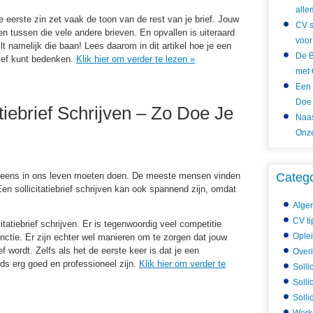
alle
 De eerste zin zet vaak de toon van de rest van je brief. Jouw
CV s
en tussen die vele andere brieven. En opvallen is uiteraard
voor
 wilt namelijk die baan! Lees daarom in dit artikel hoe je een
De B
rief kunt bedenken.
Klik hier om verder te lezen
»
met 
Een 
Doe 
tiebrief Schrijven – Zo Doe Je
Naas
Onze
wel eens in ons leven moeten doen. De meeste mensen vinden
Categ
. Een sollicitatiebrief schrijven kan ook spannend zijn, omdat
Alge
CV ti
citatiebrief schrijven. Er is tegenwoordig veel competitie
Ople
unctie. Er zijn echter wel manieren om te zorgen dat jouw
ief wordt. Zelfs als het de eerste keer is dat je een
Over
teeds erg goed en professioneel zijn.
Klik hier om verder te
Solli
Solli
Solli