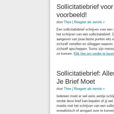
Sollicitatiebrief vo
voorbeeld!
door
Theo
|
Reageer als eerste »
Een solli
citatiebrief schrijven
voor een 
het schrijven van een sollicitatiebrief.
aangeven van
jouw beste punten iets 
zichzelf vertellen
en uitleggen waarom z
zichzelf
opscheppen. Soms zijn mensen 
ze kunnen.
Klik hier om verder te leze
Sollicitatiebrief: Al
Je Brief Moet
door
Theo
|
Reageer als eerste »
Iedereen moet er wel eens eentje schrijv
omdat deze brief kan bepalen of jij we
moeite met het schrijven van een sollic
onrealistisch of arrogant over te komen