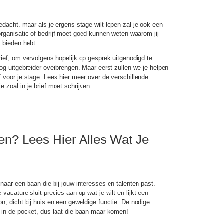
edacht, maar als je ergens stage wilt lopen zal je ook een
 organisatie of bedrijf moet goed kunnen weten waarom jij
e bieden hebt.
ebrief, om vervolgens hopelijk op gesprek uitgenodigd te
g uitgebreider overbrengen. Maar eerst zullen we je helpen
ief voor je stage. Lees hier meer over de verschillende
e zoal in je brief moet schrijven.
ken? Lees Hier Alles Wat Je
 naar een baan die bij jouw interesses en talenten past.
vacature sluit precies aan op wat je wilt en lijkt een
n, dicht bij huis en een geweldige functie. De nodige
al in de pocket, dus laat die baan maar komen!