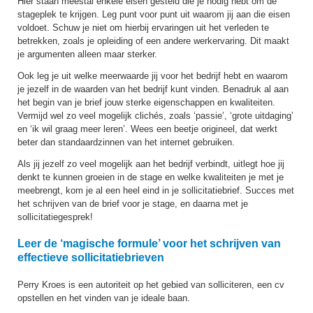
Hier staan meestal enkele eisen gesteld die je nodig hebt om de
stageplek te krijgen. Leg punt voor punt uit waarom jij aan die eisen
voldoet. Schuw je niet om hierbij ervaringen uit het verleden te
betrekken, zoals je opleiding of een andere werkervaring. Dit maakt
je argumenten alleen maar sterker.
Ook leg je uit welke meerwaarde jij voor het bedrijf hebt en waarom
je jezelf in de waarden van het bedrijf kunt vinden. Benadruk al aan
het begin van je brief jouw sterke eigenschappen en kwaliteiten.
Vermijd wel zo veel mogelijk clichés, zoals ‘passie’, ‘grote uitdaging’
en ‘ik wil graag meer leren’. Wees een beetje origineel, dat werkt
beter dan standaardzinnen van het internet gebruiken.
Als jij jezelf zo veel mogelijk aan het bedrijf verbindt, uitlegt hoe jij
denkt te kunnen groeien in de stage en welke kwaliteiten je met je
meebrengt, kom je al een heel eind in je sollicitatiebrief. Succes met
het schrijven van de brief voor je stage, en daarna met je
sollicitatiegesprek!
Leer de ‘magische formule’ voor het schrijven van
effectieve sollicitatiebrieven
Perry Kroes is een autoriteit op het gebied van solliciteren, een cv
opstellen en het vinden van je ideale baan.