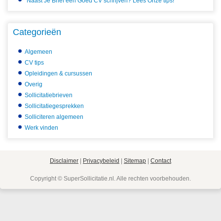
Naast Je Brief een Goed CV schrijven? Lees Onze tips!
Categorieën
Algemeen
CV tips
Opleidingen & cursussen
Overig
Sollicitatiebrieven
Sollicitatiegesprekken
Solliciteren algemeen
Werk vinden
Disclaimer
|
Privacybeleid
|
Sitemap
|
Contact
Copyright © SuperSollicitatie.nl. Alle rechten voorbehouden.