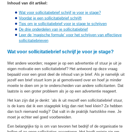
Inhoud van dit artikel:
Wat voor sollicitatiebrief schrijf je voor je stage?
Voordat je een sollicitatiebrief schrijft
Tips om je sollicitatiebrief voor je stage te schrijven
De drie onderdelen van je sollicitatiebrief
Leer de ‘magische formule’ voor het schrijven van effectieve
sollicitatiebrieven
Wat voor sollicitatiebrief schrijf je voor je stage?
Met andere woorden; reageer je op een advertentie of stuur je uit je
eigen motivatie een sollicitatiebrief? Het antwoord op deze vraag
bepaald voor een groot deel de inhoud van je brief. Als je namelijk uit
jezelf een brief stuurt kom je al gemotiveerd over en hoef je minder
moeite te doen om je te onderscheiden van andere sollicitanten. Dat
laatste is een groter probleem als je op een advertentie reageert.
Het kan zijn dat je denkt: ‘als ik uit mezelf een sollicitatiebrief stuur,
is de kans dat ik een stageplek krijg dan niet heel klein? Ze hebben
dan toch niemand nodig?’ Dat valt in de praktijk hartstikke mee. Je
moet je echter wel goed voorbereiden.
Een belangrijke tip is om van tevoren het bedrijf of de organisatie te
bellen of ze open sollicitaties accepteren. Het heeft weinig zin om