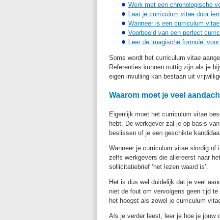
Werk met een chronologische v
Laat je curriculum vitae door ie
Wanneer is een curriculum vitae
Voorbeeld van een perfect curri
Leer de ‘magische formule’ voor h
Soms wordt het curriculum vitae aangev
Referenties kunnen nuttig zijn als je bi
eigen invulling kan bestaan uit vrijwill
Waarom moet je veel aandacht
Eigenlijk moet het curriculum vitae be
hebt. De werkgever zal je op basis van d
beslissen of je een geschikte kandidaa
Wanneer je curriculum vitae slordig of
zelfs werkgevers die allereerst naar he
sollicitatiebrief ‘het lezen waard is’.
Het is dus wel duidelijk dat je veel a
niet de fout om vervolgens geen tijd te 
het hoogst als zowel je curriculum vitae
Als je verder leest, leer je hoe je jouw