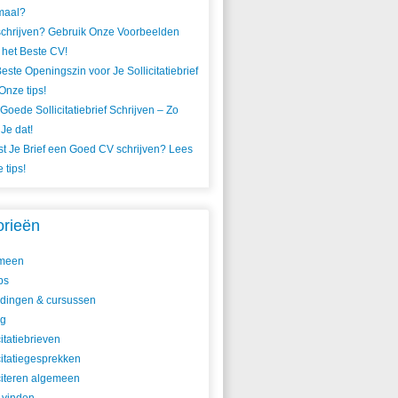
maal?
chrijven? Gebruik Onze Voorbeelden
 het Beste CV!
este Openingszin voor Je Sollicitatiebrief
Onze tips!
Goede Sollicitatiebrief Schrijven – Zo
Je dat!
t Je Brief een Goed CV schrijven? Lees
 tips!
orieën
meen
ps
idingen & cursussen
ig
citatiebrieven
citatiegesprekken
citeren algemeen