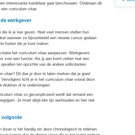
Werk
 een interessante kandidaat gaat beschouwen. Onderaan dit
 een curriculum vitae.
p de werkgever
ip die ik je kan geven. Heel veel mensen stellen hun
enkel wanneer ze bijvoorbeeld een nieuwe cursus gedaan
ste fouten die je kunt maken.
licitatie het curriculum vitae aanpassen. Werkgevers
ies voor een functie. Als jij aan komt zetten met een
t opvallen ten opzichte van de andere sollicitanten.
m vitae? Dit doe je door te laten merken dat je goed
. Vervolgens licht je in het curriculum vitae vooral deze
te drukken of te onderstrepen.
rriculum vitae zo gecompliceerd wordt dat iemand een
grijpen. Je moet altijd één lijn aanhouden en hier niet
 volgorde
n lezen is het handig om deze chronologisch te ordenen.
enaan komen dus de dingen staan die je het laatst gedaan