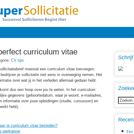
erfect curriculum vitae
Schrijf
gorie:
CV tips
sollicitatiebrief meestal een curriculum vitae toevoegen.
 bedrijven je sollicitatie niet eens in overweging nemen. Het
ormatie over wat jij in het verleden allemaal gedaan hebt.
Zoeke
 komt dus een hoop over jou te weten. In het curriculum
lijke gegevens (geboortedatum, waar je woont, e-mailadres,
n informatie over jouw opleidingen (studie, cursussen) en
werkt hebt).
Recent
an je curriculum vitae besteden?
de werkgever
Een 