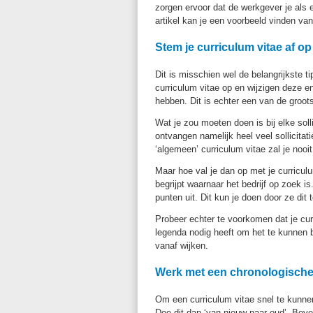
zorgen ervoor dat de werkgever je als
artikel kan je een voorbeeld vinden van
Stem je curriculum vitae af o
Dit is misschien wel de belangrijkste t
curriculum vitae op en wijzigen deze 
hebben. Dit is echter een van de groot
Wat je zou moeten doen is bij elke sol
ontvangen namelijk heel veel sollicitat
‘algemeen’ curriculum vitae zal je nooi
Maar hoe val je dan op met je curriculu
begrijpt waarnaar het bedrijf op zoek is
punten uit. Dit kun je doen door ze dit 
Probeer echter te voorkomen dat je cu
legenda nodig heeft om het te kunnen be
vanaf wijken.
Werk met een chronologische
Om een curriculum vitae snel te kunne
Doe dit dan ‘van nieuw naar oud’. Bov