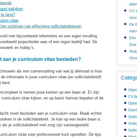
olgorde
alle
mand nakijken
CV s
 te lang?
voor
culum vitae
De B
et schrijven van effectieve sollicitatiebrieven
met 
uld met bijvoorbeeld referenties en een eigen invulling.
Een 
jvoorbeeld projectleider was of een eigen bedrijf had. De
Doe 
igerswerk en hobby’s.
Naas
Onze
 aan je curriculum vitae besteden?
schouwen als een samenvatting van wat jij allemaal in huis
e informatie in jouw curriculum vitae (en sollicitatiebrief)
Categ
t bent.
Alge
 incompleet is nemen jouw kanten op een baan af. Er zijn
CV ti
t curriculum vitae kijken, en op basis hiervan bepalen of de
Ople
Over
andacht moet besteden aan je curriculum vitae. Maak echter
Solli
steken in de sollicitatiebrief. Je kan op een leuke baan is
Solli
 als je sollicitatiebrief met zorg zijn samengesteld.
Solli
 curriculum vitae zeer professioneel kunt opstellen. De tips