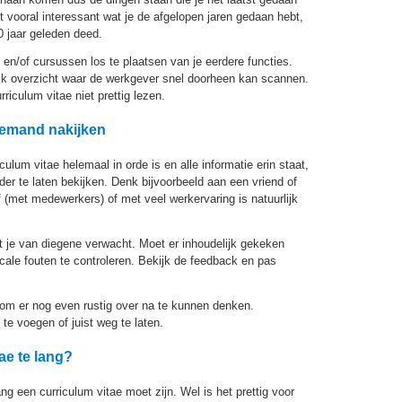
vooral interessant wat je de afgelopen jaren gedaan hebt,
0 jaar geleden deed.
g en/of cursussen los te plaatsen van je eerdere functies.
lijk overzicht waar de werkgever snel doorheen kan scannen.
urriculum vitae niet prettig lezen.
 iemand nakijken
ulum vitae helemaal in orde is en alle informatie erin staat,
der te laten bekijken. Denk bijvoorbeeld aan een vriend of
f (met medewerkers) of met veel werkervaring is natuurlijk
at je van diegene verwacht. Moet er inhoudelijk gekeken
ale fouten te controleren. Bekijk de feedback en pas
, om er nog even rustig over na te kunnen denken.
 te voegen of juist weg te laten.
ae te lang?
lang een curriculum vitae moet zijn. Wel is het prettig voor