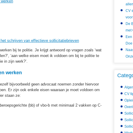
n werken
alle
CV s
voor
De B
met 
Een 
et schrijven van effectieve sollicitatiebrieven
Doe 
erken bij te politie. Je krijgt antwoord op vragen zoals ‘wat
Naas
llen?’, ‘aan welke eisen moet ik voldoen om bij te politie te
Onze
e in zijn werk?’.
gen werken
Categ
jezelf bijvoorbeeld geen advocaat noemen zonder hiervoor
Alge
bben. Er zijn ook enkele eisen waaraan je moet voldoen om
CV ti
der staan ze:
Ople
beroepsgerichte (bb) of vbo-b met minimaal 2 vakken op C-
Over
Solli
Solli
Solli