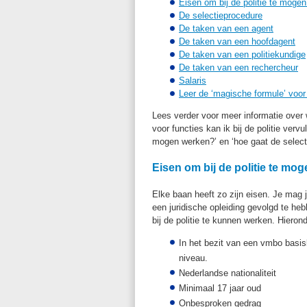
Eisen om bij de politie te moge
De selectieprocedure
De taken van een agent
De taken van een hoofdagent
De taken van een politiekundige
De taken van een rechercheur
Salaris
Leer de ‘magische formule’ voor h
Lees verder voor meer informatie over w
voor functies kan ik bij de politie vervu
mogen werken?’ en ‘hoe gaat de selecti
Eisen om bij de politie te mo
Elke baan heeft zo zijn eisen. Je mag 
een juridische opleiding gevolgd te he
bij de politie te kunnen werken. Hieron
In het bezit van een vmbo basis
niveau.
Nederlandse nationaliteit
Minimaal 17 jaar oud
Onbesproken gedrag