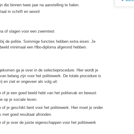
Werk
jn die binnen twee jaar na aanstelling te halen.
aal in schrift en woord
ma of slagen voor een zwemtest
s bij de politie. Sommige functies hebben extra eisen. Je
rbeeld minimaal een Hbo-diploma afgerond hebben.
 gekomen ga je over in de selectieprocedure. Hier wordt je
an belang zijn voor het politiewerk. De totale procedure is
) en ziet er ongeveer als volg uit:
 of je een goed beeld hebt van het politievak en bewust
ie op je sociale leven.
of je geschikt bent voor het politiewerk. Hier moet je onder
s met goed resultaat afronden.
 of je over de juiste eigenschappen voor het politiewerk