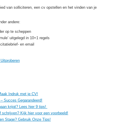
ied van solliciteren, een cv opstellen en het vinden van je
nder andere:
der op te scheppen
rmule’ uitgelegd in 10+1 regels
itatiebrief- en email
j Uitproberen
aak Indruk met je CV!
 – Succes Gegarandeerd!
an krijgt? Lees hier 9 tips!
f schrijven? Kijk hier voor een voorbeeld!
 Een Stage? Gebruik Onze Tips!