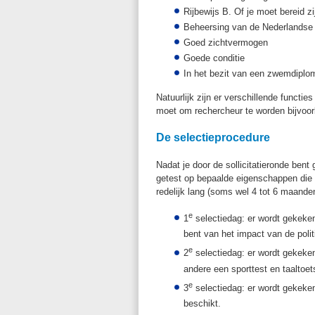
Rijbewijs B. Of je moet bereid zi
Beheersing van de Nederlandse t
Goed zichtvermogen
Goede conditie
In het bezit van een zwemdiplo
Natuurlijk zijn er verschillende functie
moet om rechercheur te worden bijvoo
De selectieprocedure
Nadat je door de sollicitatieronde bent
getest op bepaalde eigenschappen die v
redelijk lang (soms wel 4 tot 6 maanden
e
1
selectiedag: er wordt gekeken
bent van het impact van de polit
e
2
selectiedag: er wordt gekeken 
andere een sporttest en taaltoet
e
3
selectiedag: er wordt gekeken
beschikt.