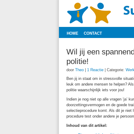
HOME
CONTACT
Wil jij een spannen
politie!
door
Theo
|
1 Reactie
|
Categorie:
Werk
Ben jij in staat om in stressvolle situ
leuk om andere mensen te helpen? Als 
politie waarschijnlijk iets voor jou!
Indien je nog niet op alle vragen ‘ja’ k
doorzettingsvermogen en de goede traini
selectieprocedure komt. Als dit je niet 
procedure test onder andere je persoonli
Inhoud van dit artikel: