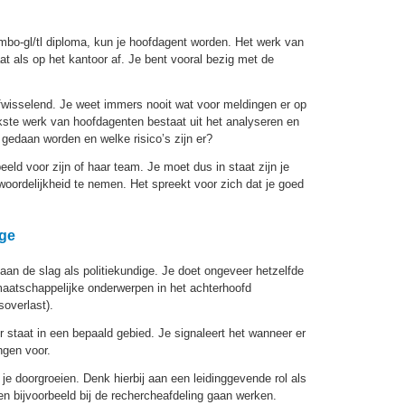
mbo-gl/tl diploma, kun je hoofdagent worden. Het werk van
at als op het kantoor af. Je bent vooral bezig met de
fwisselend. Je weet immers nooit wat voor meldingen er op
kste werk van hoofdagenten bestaat uit het analyseren en
 gedaan worden en welke risico’s zijn er?
eld voor zijn of haar team. Je moet dus in staat zijn je
woordelijkheid te nemen. Het spreekt voor zich dat je goed
ige
an de slag als politiekundige. Je doet ongeveer hetzelfde
aatschappelijke onderwerpen in het achterhoofd
soverlast).
r staat in een bepaald gebied. Je signaleert het wanneer er
ngen voor.
je doorgroeien. Denk hierbij aan een leidinggevende rol als
en bijvoorbeeld bij de rechercheafdeling gaan werken.