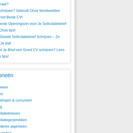
maal?
chrijven? Gebruik Onze Voorbeelden
 het Beste CV!
este Openingszin voor Je Sollicitatiebrief
Onze tips!
Goede Sollicitatiebrief Schrijven – Zo
Je dat!
t Je Brief een Goed CV schrijven? Lees
 tips!
orieën
meen
ps
idingen & cursussen
ig
citatiebrieven
citatiegesprekken
citeren algemeen