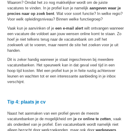
Waarom? Omdat het zo nog makkelijker wordt om de juiste
vacatures te vinden. In je profiel kun je namelijk
aangeven waar je
precies naar op zoek bent
. Wat voor soort functie? In welke regio?
Voor welk opleidingsniveau? Binnen welke functiegroep?
Vaak kun je aanvinken of je
een e-mail alert
wilt ontvangen wanneer
een vacature die voldoet aan jouw wensen online komt te staan. Zo
hoef je niet telkens terug naar de vacaturebank om zelf het
zoekwerk uit te voeren, maar neemt de site het zoeken voor je uit
handen.
Dit is zeker handig wanneer je staat ingeschreven bij meerdere
vacaturebanken. Het speurwerk kan in dat geval veel tijd in een
hoop tijd kosten. Met een profiel kun je in feite rustig achterover
leunen en wachten tot er een interessante aanbieding in je inbox
verschijnt.
Tip 4: plaats je cv
Naast het aanmaken van een profiel geven de meeste
vacaturebanken je de mogelijkheid om
je cv online te zetten
, vaak
als onderdeel van je profiel. Een vacaturebank wordt namelijk niet
alleen bezocht door werkzoekenden, maar ook door
werkgevers
.