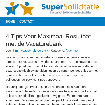
HOME
CONTACT
4 Tips Voor Maximaal Resultaat
met de Vacaturebank
door
Tim
|
Reageer als eerste »
|
Categorie:
Algemeen
Je inschrijven bij een vacaturebank is een effectieve manier om
interessante vacatures te vinden en aan een leuke, nieuwe baan te
komen. Op het web zwermt het van de vacaturebanken. Zelfs in
deze economisch zware tijden liggen de banen wel degelijk voor het
oprapen! Je moet alleen weten waar te zoeken. En je moet
volhouden, de zoektocht nooit opgeven.
Natuurlijk kun je ervoor kiezen zo nu en dan eens naar een
vacaturebank te surfen om naar vacatures te speuren. De kans dat
je iets aantrekkelijks tegenkomt is vrij groot. Echter,
het kan
effectiever
. Wanneer je het goed aanpakt kun je veel meer profijt
halen uit deze online vacaturedatabases en maak je de kans op het